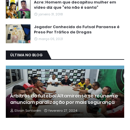
Acre: Homem que decapitou mulher em
vídeo diz que “ela não é santa”
janeiro 31, 2018
Jogador Conhecido do Futsal Paraense é
Preso Por Tráfico de Drogas
março 05, 2021
ÚLTIMA NO BLOG
Árbitros do futebol Altamirense se reúnem e
anunciam paralização por mais segurança
Elivan Santarém
fevereiro 27, 2024