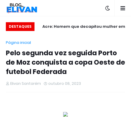
Futsal Paraense é
Acre: Homem que decapitou mulher em
J
DESTAQUES
 Tráfico de Drogas
vídeo diz que “ela não é santa”
Página inicial
Pelo segunda vez seguida Porto
de Moz conquista a copa Oeste de
futebol Federada
Elivan Santarém
outubro 08, 2023